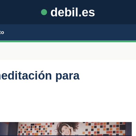
debil.es
to
meditación para