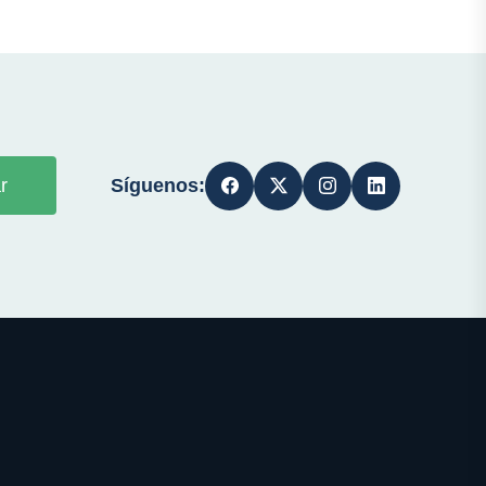
Síguenos:
r