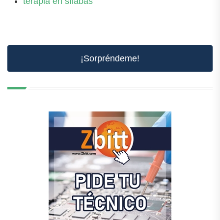
terapia en sílabas
¡Sorpréndeme!