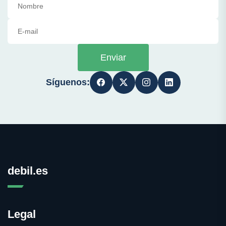
Enviar
Síguenos:
debil.es
Legal